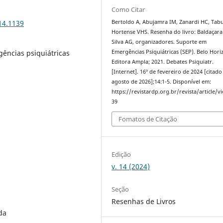
Como Citar
14.1139
Bertoldo A, Abujamra IM, Zanardi HC, Tabu
Hortense VHS. Resenha do livro: Baldaçara
Silva AG, organizadores. Suporte em
gências psiquiátricas
Emergências Psiquiátricas (SEP). Belo Hori
Editora Ampla; 2021. Debates Psiquiatr.
[Internet]. 16º de fevereiro de 2024 [citado
agosto de 2026];14:1-5. Disponível em:
https://revistardp.org.br/revista/article/v
39
Fomatos de Citação
Edição
v. 14 (2024)
Seção
Resenhas de Livros
da