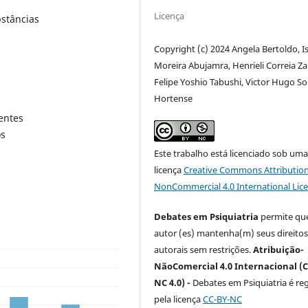
Licença
bstâncias
Copyright (c) 2024 Angela Bertoldo, I
Moreira Abujamra, Henrieli Correia Za
Felipe Yoshio Tabushi, Victor Hugo S
Hortense
entes
os
s
Este trabalho está licenciado sob um
licença
Creative Commons Attribution
NonCommercial 4.0 International Lic
Debates em Psiquiatria
permite que
autor (es) mantenha(m) seus direito
autorais sem restrições.
Atribuição-
NãoComercial 4.0 Internacional (C
NC 4.0) -
Debates em Psiquiatria é re
pela licença
CC-BY-NC