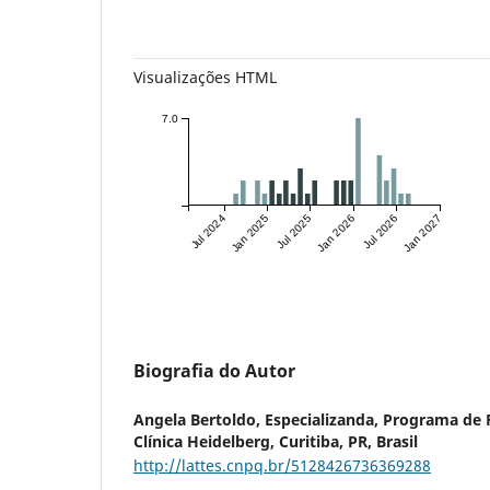
Visualizações HTML
7.0
Jul 2024
Jan 2025
Jul 2025
Jan 2026
Jul 2026
Jan 2027
Biografia do Autor
Angela Bertoldo,
Especializanda, Programa de 
Clínica Heidelberg, Curitiba, PR, Brasil
http://lattes.cnpq.br/5128426736369288