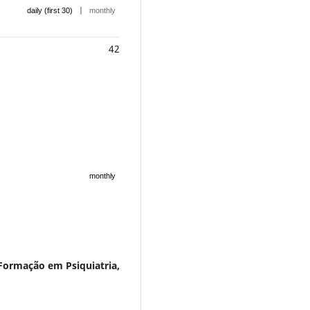
|
daily (first 30)
monthly
42
monthly
Formação em Psiquiatria,