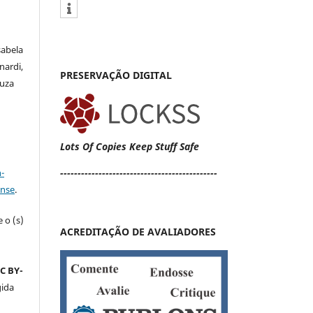
sabela
nardi,
PRESERVAÇÃO DIGITAL
ouza
Lots Of Copies Keep Stuff Safe
a
-
---------------------------------------------
ense
.
 o (s)
ACREDITAÇÃO DE AVALIADORES
s
C BY-
gida