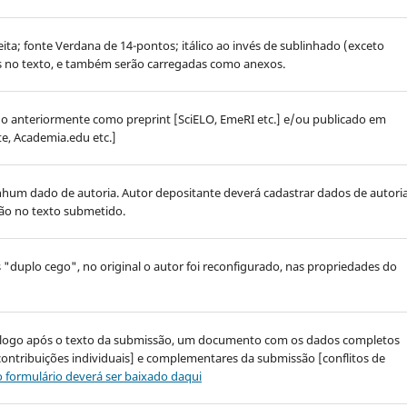
ita; fonte Verdana de 14-pontos; itálico ao invés de sublinhado (exceto
das no texto, e também serão carregadas como anexos.
o anteriormente como preprint [SciELO, EmeRI etc.] e/ou publicado em
te, Academia.edu etc.]
hum dado de autoria. Autor depositante deverá cadastrar dados de autori
ão no texto submetido.
s "duplo cego", no original o autor foi reconfigurado, nas propriedades do
S, logo após o texto da submissão, um documento com os dados completos
ontribuições individuais] e complementares da submissão [conflitos de
 formulário deverá ser baixado daqui