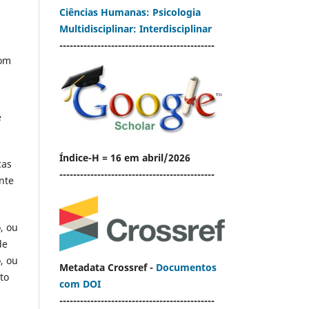
Ciências Humanas: Psicologia
Multidisciplinar: Interdisciplinar
---------------------------------------------
com
e
Índice-H = 16 em abril/2026
cas
---------------------------------------------
nte
, ou
de
, ou
Metadata Crossref -
Documentos
to
com DOI
---------------------------------------------