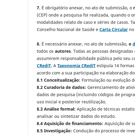
7.
É obrigatório anexar, no ato de submissão, o
(CEP) onde a pesquisa foi realizada, quando o o
modalidades relato de caso e séries de casos. T
Conselho Nacional de Saúde e
Carta Circular
no
8.
É necessário anexar, no ato de submissão,
o
d
todos os
autores
. Todas as pessoas designadas 
assumirem responsabilidade pública pelo seu 
CRediT
.
A
Taxonomia CRediT
estipula 14 formas
acordo com a sua participação na elaboração d
8.1 Conceitualização:
Formulação ou evolução de
8.2 Curadoria de dados:
Gerenciamento de ativi
dados de pesquisa (incluindo códigos de progra
uso inicial e posterior reutilização.
8.3 Análise formal:
Aplicação de técnicas estatí
analisar ou sintetizar dados do estudo.
8.4 Aquisição de financiamento:
Aquisição de su
8.5 Investigação:
Condução do processo de inves