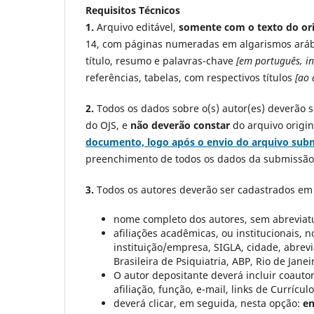
Requisitos Técnicos
1.
Arquivo editável,
somente com o texto
do or
14, com páginas numeradas em algarismos arábi
título, resumo e palavras-chave
[em português, in
referências, tabelas, com respectivos títulos
[ao 
2.
Todos os dados sobre o(s) autor(es) deverão s
do OJS, e
não deverão constar
do arquivo origi
documento, logo após o envio do arquivo sub
preenchimento de todos os dados da submissão
3.
Todos os autores deverão ser cadastrados em
nome completo dos autores, sem abreviat
afiliações acadêmicas, ou institucionais,
instituição/empresa, SIGLA, cidade, abrevi
Brasileira de Psiquiatria, ABP, Rio de Janei
O autor depositante deverá incluir coauto
afiliação, função, e-mail, links de Currícul
deverá clicar, em seguida, nesta opção:
en