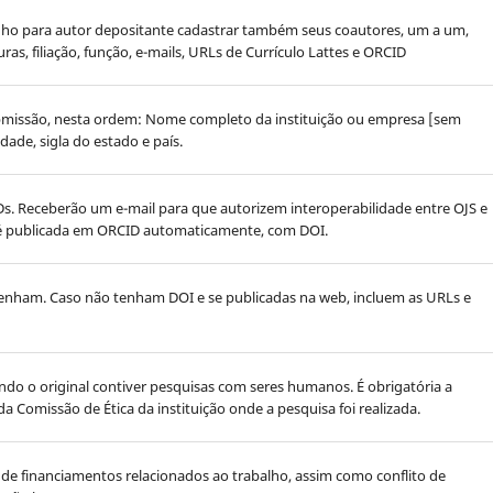
unho para autor depositante cadastrar também seus coautores, um a um,
s, filiação, função, e-mails, URLs de Currículo Lattes e ORCID
submissão, nesta ordem: Nome completo da instituição ou empresa [sem
idade, sigla do estado e país.
s. Receberão um e-mail para que autorizem interoperabilidade entre OJS e
o é publicada em ORCID automaticamente, com DOI.
 tenham. Caso não tenham DOI e se publicadas na web, incluem as URLs e
ndo o original contiver pesquisas com seres humanos. É obrigatória a
 Comissão de Ética da instituição onde a pesquisa foi realizada.
ão de financiamentos relacionados ao trabalho, assim como conflito de