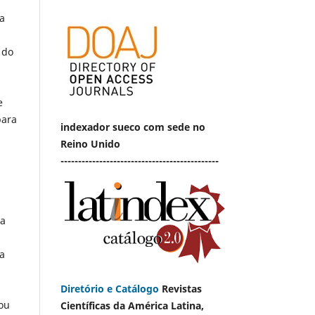
a
 do
e
para
indexador sueco com sede no
Reino Unido
---------------------------------------------
ra
ra
Diretório e Catálogo
Revistas
ou
Científicas da América Latina,