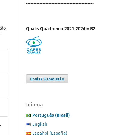
---------------------------------------------
ção
Qualis Quadriênio 2021-2024 = B2
s
Enviar Submissão
Idioma
Português (Brasil)
English
e
Español (España)