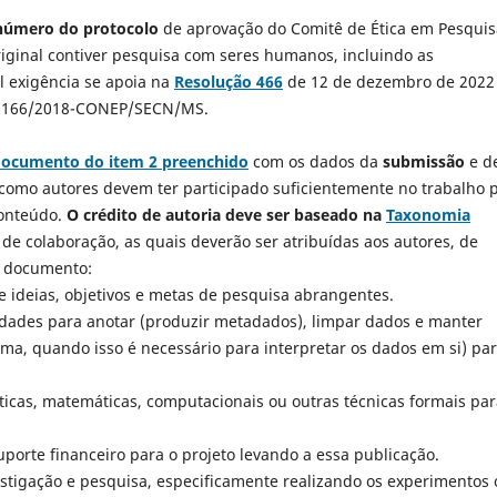
número do protocolo
de aprovação do Comitê de Ética em Pesquis
riginal contiver pesquisa com seres humanos, incluindo as
al exigência se apoia na
Resolução 466
de 12 de dezembro de 2022
 166/2018-CONEP/SECN/MS.
ocumento do item 2 preenchido
com os dados da
submissão
e d
como autores devem ter participado suficientemente no trabalho 
conteúdo.
O crédito de autoria deve ser baseado na
Taxonomia
 de colaboração, as quais deverão ser atribuídas aos autores, de
o documento:
 ideias, objetivos e metas de pesquisa abrangentes.
dades para anotar (produzir metadados), limpar dados e manter
ma, quando isso é necessário para interpretar os dados em si) pa
sticas, matemáticas, computacionais ou outras técnicas formais pa
porte financeiro para o projeto levando a essa publicação.
tigação e pesquisa, especificamente realizando os experimentos 