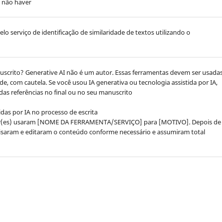
m não haver
o serviço de identificação de similaridade de textos utilizando o
uscrito? Generative AI não é um autor. Essas ferramentas devem ser usada
e, com cautela. Se você usou IA generativa ou tecnologia assistida por IA,
das referências no final ou no seu manuscrito
idas por IA no processo de escrita
utor(es) usaram [NOME DA FERRAMENTA/SERVIÇO] para [MOTIVO]. Depois de
evisaram e editaram o conteúdo conforme necessário e assumiram total