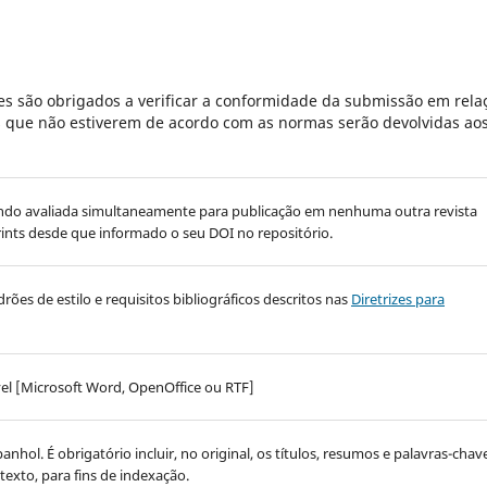
s são obrigados a verificar a conformidade da submissão em rela
es que não estiverem de acordo com as normas serão devolvidas ao
á sendo avaliada simultaneamente para publicação em nenhuma outra revista
prints desde que informado o seu DOI no repositório.
rões de estilo e requisitos bibliográficos descritos nas
Diretrizes para
el [Microsoft Word, OpenOffice ou RTF]
nhol. É obrigatório incluir, no original, os títulos, resumos e palavras-chav
exto, para fins de indexação.