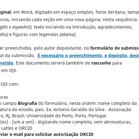
iginal
, em Word, digitado em espaço simples, fonte Verdana, tam
cos, iniciando cada seção em uma nova página, nesta sequência:
glês e espanhol],
texto iniciando na Introdução, agradecimentos,
alto]
e figuras com legendas
[abaixo]
.
er preenchidos, pelo autor depositante, no
formulário de submis
nal da submissão.
É necessário o preenchimento, e depósito, des
metido
. Este documento servirá também de
rascunho
para
 em OJS.
 OJS com:
uras
 no campo
Biografia
do formulário, nesta ordem: nome completo da
atura do estado, país. Ex: Antonio Geraldo da Silva - Associação
ro, RJ, Brasil; Universidade do Porto, Porto, Portugal.
r(es) - [um a um] - digitando nome completo, sem abreviaturas,
o Lattes e ORCID
viar e-mail para solicitar autorização ORCID