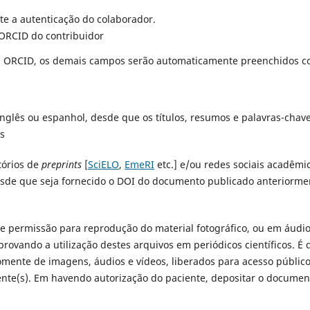
ite a autenticação do colaborador.
 ORCID do contribuidor
(s) ORCID, os demais campos serão automaticamente preenchidos 
inglês ou espanhol, desde que os títulos, resumos e palavras-chav
s
tórios de
preprints
[
SciELO
,
EmeRI
etc.] e/ou redes sociais acadêmi
esde que seja fornecido o DOI do documento publicado anteriorme
 permissão para reprodução do material fotográfico, ou em áudio
provando a utilização destes arquivos em periódicos científicos. É 
omente de imagens, áudios e vídeos, liberados para acesso público
iente(s). Em havendo autorização do paciente, depositar o documen