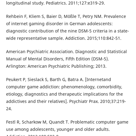
longitudinal study. Pediatrics. 2011;127:e319-29.
Rehbein F, Kliem S, Baier D, Mößle T, Petry NM. Prevalence
of internet gaming disorder in German adolescents:
diagnostic contribution of the nine DSM-5 criteria in a state-
wide representative sample. Addiction. 2015;110:842-51.
American Psychiatric Association. Diagnostic and Statistical
Manual of Mental Disorders, Fifth Edition (DSM-5).
Arlington: American Psychiatric Publishing; 2013.
Peukert P, Sieslack S, Barth G, Batra A. [Internetand
computer game addiction: phenomenology, comorbidity,
etiology, diagnostics and therapeutic implications for the
addictives and their relatives]. Psychiatr Prax. 2010;37:219-
24.
Festl R, Scharkow M, Quandt T. Problematic computer game
use among adolescents, younger and older adults.