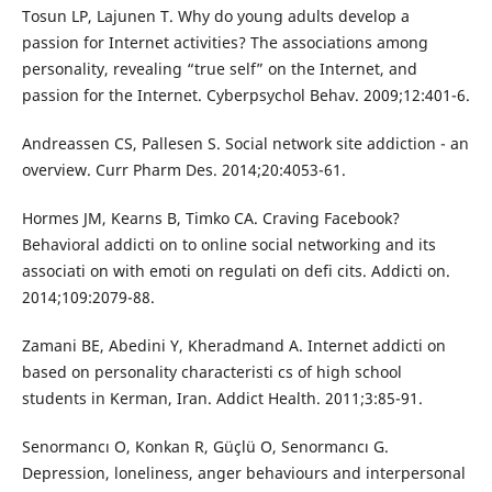
Tosun LP, Lajunen T. Why do young adults develop a
passion for Internet activities? The associations among
personality, revealing “true self” on the Internet, and
passion for the Internet. Cyberpsychol Behav. 2009;12:401-6.
Andreassen CS, Pallesen S. Social network site addiction - an
overview. Curr Pharm Des. 2014;20:4053-61.
Hormes JM, Kearns B, Timko CA. Craving Facebook?
Behavioral addicti on to online social networking and its
associati on with emoti on regulati on defi cits. Addicti on.
2014;109:2079-88.
Zamani BE, Abedini Y, Kheradmand A. Internet addicti on
based on personality characteristi cs of high school
students in Kerman, Iran. Addict Health. 2011;3:85-91.
Senormancı O, Konkan R, Güçlü O, Senormancı G.
Depression, loneliness, anger behaviours and interpersonal