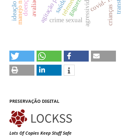
ideação suicida
telemedicina
agressividade
avaliação
gagueira
covid- 19
crianças
crime sexual
PRESERVAÇÃO DIGITAL
Lots Of Copies Keep Stuff Safe