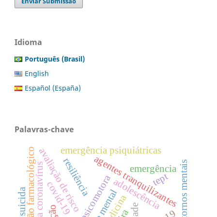
Enviar Submissão
Idioma
Português (Brasil)
English
Español (España)
Palavras-chave
emergência psiquiátricas
avaliação de risco
manejo não farmacológico
agentes tranquilizantes
resiliência
transtornos mentais
doença coronavírus
emergência
tept
agitação psicomotora
adolescência
covid-19
saúde mental