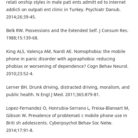
relati onship styles in male pati ents admitt ed to internet
addicti on outpati ent clinic in Turkey. Psychiatr Danub.
2014;26:39-45.
Belk RW. Possessions and the Extended Self. J Consum Res.
1988;15:139-68.
King ALS, Valença AM, Nardi AE. Nomophobia: the mobile
phone in panic disorder with agoraphobia: reducing
phobias or worsening of dependence? Cogn Behav Neurol.
2010;23:52-4.
Lerner BH. Drunk driving, distracted driving, moralism, and
public health. N Engl J Med. 2011;365:879-81.
Lopez-Fernandez O, Honrubia-Serrano L, Freixa-Blanxart M,
Gibson W. Prevalence of problemati c mobile phone use in
Briti sh adolescents. Cyberpsychol Behav Soc Netw.
2014;17:91-8.