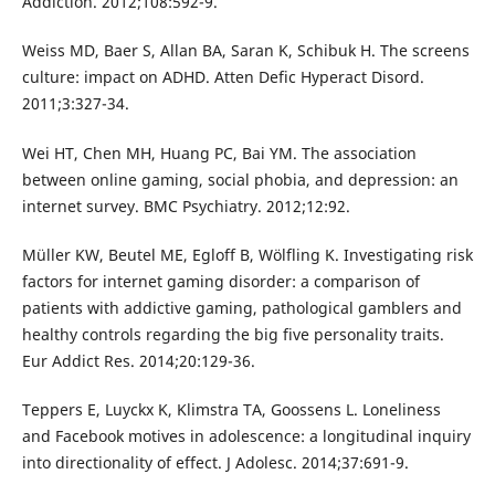
Addiction. 2012;108:592-9.
Weiss MD, Baer S, Allan BA, Saran K, Schibuk H. The screens
culture: impact on ADHD. Atten Defic Hyperact Disord.
2011;3:327-34.
Wei HT, Chen MH, Huang PC, Bai YM. The association
between online gaming, social phobia, and depression: an
internet survey. BMC Psychiatry. 2012;12:92.
Müller KW, Beutel ME, Egloff B, Wölfling K. Investigating risk
factors for internet gaming disorder: a comparison of
patients with addictive gaming, pathological gamblers and
healthy controls regarding the big five personality traits.
Eur Addict Res. 2014;20:129-36.
Teppers E, Luyckx K, Klimstra TA, Goossens L. Loneliness
and Facebook motives in adolescence: a longitudinal inquiry
into directionality of effect. J Adolesc. 2014;37:691-9.