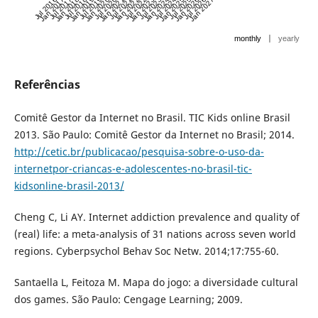
Jul 2016
Jan 2017
Jul 2017
Jan 2018
Jul 2018
Jan 2019
Jul 2019
Jan 2020
Jul 2020
Jan 2021
Jul 2021
Jan 2022
Jul 2022
Jan 2023
Jul 2023
Jan 2024
Jul 2024
Jan 2025
Jul 2025
Jan 2026
Jul 2026
Jan 2027
|
monthly
yearly
Referências
Comitê Gestor da Internet no Brasil. TIC Kids online Brasil
2013. São Paulo: Comitê Gestor da Internet no Brasil; 2014.
http://cetic.br/publicacao/pesquisa-sobre-o-uso-da-
internetpor-criancas-e-adolescentes-no-brasil-tic-
kidsonline-brasil-2013/
Cheng C, Li AY. Internet addiction prevalence and quality of
(real) life: a meta-analysis of 31 nations across seven world
regions. Cyberpsychol Behav Soc Netw. 2014;17:755-60.
Santaella L, Feitoza M. Mapa do jogo: a diversidade cultural
dos games. São Paulo: Cengage Learning; 2009.