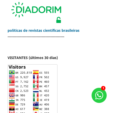
políticas de revistas científicas brasileiras
---------------------------------------------
VISITANTES (últimos 30 dias)
1
1