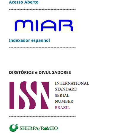
Acesso Aberto
---------------------------------------------
Indexador espanhol
---------------------------------------------
DIRETÓRIOS e DIVULGADORES
---------------------------------------------