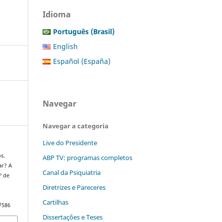
Idioma
Português (Brasil)
English
Español (España)
Navegar
Navegar a categoria
Live do Presidente
s.
ABP TV: programas completos
ar? A
Canal da Psiquiatria
º de
Diretrizes e Pareceres
Cartilhas
/586
Dissertações e Teses