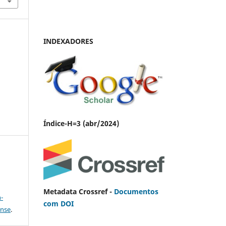
INDEXADORES
Índice-H=3 (abr/2024)
a
Metadata Crossref -
Documentos
-
com DOI
ense
.