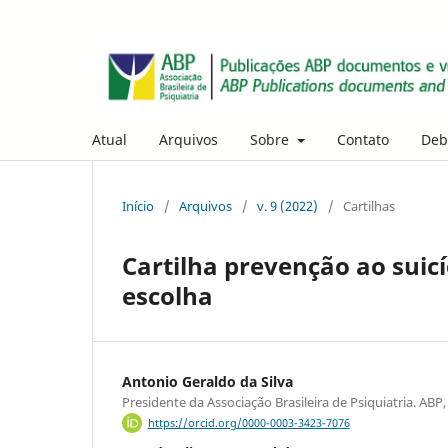
Atual
Arquivos
Sobre
Contato
Deb
Início
/
Arquivos
/
v. 9 (2022)
/
Cartilhas
Cartilha prevenção ao suic
escolha
Antonio Geraldo da Silva
Presidente da Associação Brasileira de Psiquiatria. ABP, R
https://orcid.org/0000-0003-3423-7076