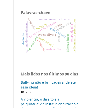
Palavras-chave
depressão
comportamento violento
medicamentos psicoativos
transtornos alimentares
cultura do cancelamento
adolescente
insônia
bullying
tempo de tela
esquizofrenia
cyberbullying
violência
dilemas éticos
ética
adolescentes
saúde mental
psiquiatria
melancolia
Mais lidos nos últimos 90 dias
Bullying não é brincadeira: delete
essa ideia!
282
A violência, o direito e a
psiquiatria: da institucionalização à