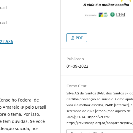
rasil
rasil
PDF
022.586
Publicado
01-09-2022
Como Citar
Silva AG da, Santos BAGL dos, Santos SP do
 Conselho Federal de
Cartilha prevenção ao suicídio. Como ajud
vida é a melhor escolha. PABP [Internet]. 1
 Amarelo ® pelo Brasil
setembro de 2022 [citado 8º de agosto de
bre o tema. Por isso,
2026];9:1-14. Disponível em:
e tem dúvidas. Se você
https://revistardp.org.br/abp/article/view
deação suicida, nós