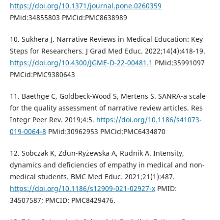
https://doi.org/10.1371/journal.pone.0260359
PMid:34855803 PMCid:PMC8638989
10. Sukhera J. Narrative Reviews in Medical Education: Key
Steps for Researchers. J Grad Med Educ. 2022;14(4):418-19.
https://doi.org/10.4300/JGME-D-22-00481.1
PMid:35991097
PMCid:PMC9380643
11. Baethge C, Goldbeck-Wood S, Mertens S. SANRA-a scale
for the quality assessment of narrative review articles. Res
Integr Peer Rev. 2019;4:5.
https://doi.org/10.1186/s41073-
019-0064-8
PMid:30962953 PMCid:PMC6434870
12. Sobczak K, Zdun-Ryżewska A, Rudnik A. Intensity,
dynamics and deficiencies of empathy in medical and non-
medical students. BMC Med Educ. 2021;21(1):487.
https://doi.org/10.1186/s12909-021-02927-x
PMID:
34507587; PMCID: PMC8429476.