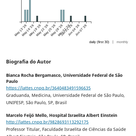
May 13 '26
May 16 '26
May 19 '26
May 22 '26
May 25 '26
May 28 '26
May 31 '26
Jun 01 '26
Jun 04 '26
Jun 07 '26
|
daily (first 30)
monthly
Biografia do Autor
Bianca Rocha Bergamasco,
Universidade Federal de São
Paulo
https://lattes.cnpq.br/3640483491596635
Graduanda, Medicina, Universidade Federal de São Paulo,
UNIFESP, São Paulo, SP, Brasil
Marcelo Feijó Mello,
Hospital Israelita Albert Einstein
http://lattes.cnpq.br/9828693113292175
Professor Titular, Faculdade Israelita de Ciências da Saúde