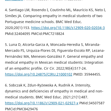
4. Santiago LM, Rosendo I, Coutinho ML, Maurício KS, Neto I,
Simões JA. Comparing empathy in medical students of two
Portuguese medicine schools. BMC Med Educ.
2020;20(1):153.
https://doi.org/10.1186/s12909-020-02034-3
PMid:32404095 PMCid:PMC7218824
5. Luna D, Alcorta-Garza A, Moncada-Heredia S, Miranda-
Mercado FS, Urquiza-Flores DI, Figuerola-Escoto RP, Lezana-
Fernández MA, Meneses-González F. General empathy and
medical empathy in Mexican medical students: Integration
of an empathic profile. Cir Cir. 2022;90(4):517-24.
https://doi.org/10.24875/CIRU.21000102
PMID: 35944455.
6. Sobczak K, Zdun-Ryżewska A, Rudnik A. Intensity,
dynamics and deficiencies of empathy in medical and non-
medical students. BMC Med Educ. 2021;21(1):487.
https://doi.org/10.1186/s12909-021-02927-x
PMid:34507587
PMCid:PMC8429476