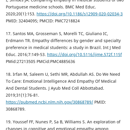
Portuguese medicine schools. BMC Med Educ.
2020;20(1):153.
https://doi.org/10.1186/s12909-020-02034-3
PMID: 32404095; PMCID: PMC7218824
17. Santos MA, Grosseman S, Morelli TC, Giuliano IC,
Erdmann TR. Empathy differences by gender and specialty
preference in medical students: a study in Brazil. Int J Med
Educ. 2016;7:149-53.
https://doi.org/10.5116/ijme.572f.115f
PMid:27213505 PMCid:PMC4885636
18. Irfan M, Saleem U, Sethi MR, Abdullah AS. Do We Need
To Care: Emotional Intelligence And Empathy Of Medical
And Dental Students. J Ayub Med Coll Abbottabad.
2019;31(1):76-81.
https://pubmed.ncbi.nlm.nih.gov/30868789/
PMID:
30868789.
19. Youssef FF, Nunes P, Sa B, Williams S. An exploration of
changes in cognitive and emotional empathy among