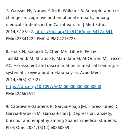
7. Youssef FF, Nunes P, Sa B, Williams S. An exploration of
changes in cognitive and emotional empathy among
medical students in the Caribbean. Int J Med Educ.
2014;5:185-92.
https://doi.org/10.5116/ijme.5412.e641
PMid:25341229 PMCid:PMC4216728
8. Fnais N, Soobiah C, Chen MH, Lillie E, Perrier L,
Tashkhandi M, Straus SE, Mamdani M, Al-Omran M, Tricco
AC. Harassment and discrimination in medical training: a
systematic review and meta-analysis. Acad Med.
2014;89(5):817-27.
https://doi.org/10.1097/ACM.0000000000000200
PMid:24667512
9. Capdevila-Gaudens P, García-Abajo JM, Flores-Funes D,
García-Barbero M, García-Estañ J. Depression, anxiety,
burnout and empathy among Spanish medical students.
PLoS One. 2021;16(12):e0260359.