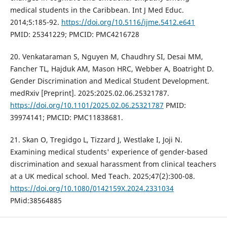
medical students in the Caribbean. Int J Med Educ.
2014;5:185-92.
https://doi.org/10.5116/ijme.5412.e641
PMID: 25341229; PMCID: PMC4216728
20. Venkataraman S, Nguyen M, Chaudhry SI, Desai MM,
Fancher TL, Hajduk AM, Mason HRC, Webber A, Boatright D.
Gender Discrimination and Medical Student Development.
medRxiv [Preprint]. 2025:2025.02.06.25321787.
https://doi.org/10.1101/2025.02.06.25321787
PMID:
39974141; PMCID: PMC11838681.
21. Skan O, Tregidgo L, Tizzard J, Westlake I, Joji N.
Examining medical students' experience of gender-based
discrimination and sexual harassment from clinical teachers
at a UK medical school. Med Teach. 2025;47(2):300-08.
https://doi.org/10.1080/0142159X.2024.2331034
PMid:38564885