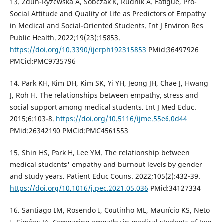
13. Zdun-Ryżewska A, Sobczak K, Rudnik A. Fatigue, Pro-
Social Attitude and Quality of Life as Predictors of Empathy
in Medical and Social-Oriented Students. Int J Environ Res
Public Health. 2022;19(23):15853.
https://doi.org/10.3390/ijerph192315853
PMid:36497926
PMCid:PMC9735796
14. Park KH, Kim DH, Kim SK, Yi YH, Jeong JH, Chae J, Hwang
J, Roh H. The relationships between empathy, stress and
social support among medical students. Int J Med Educ.
2015;6:103-8.
https://doi.org/10.5116/ijme.55e6.0d44
PMid:26342190 PMCid:PMC4561553
15. Shin HS, Park H, Lee YM. The relationship between
medical students' empathy and burnout levels by gender
and study years. Patient Educ Couns. 2022;105(2):432-39.
https://doi.org/10.1016/j.pec.2021.05.036
PMid:34127334
16. Santiago LM, Rosendo I, Coutinho ML, Maurício KS, Neto
I, Simões JA. Comparing empathy in medical students of two