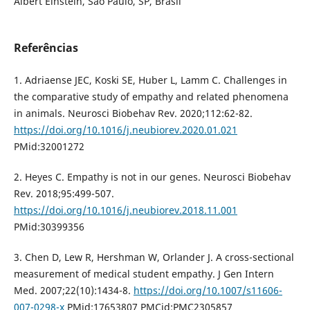
Albert Einstein, São Paulo, SP, Brasil
Referências
1. Adriaense JEC, Koski SE, Huber L, Lamm C. Challenges in
the comparative study of empathy and related phenomena
in animals. Neurosci Biobehav Rev. 2020;112:62-82.
https://doi.org/10.1016/j.neubiorev.2020.01.021
PMid:32001272
2. Heyes C. Empathy is not in our genes. Neurosci Biobehav
Rev. 2018;95:499-507.
https://doi.org/10.1016/j.neubiorev.2018.11.001
PMid:30399356
3. Chen D, Lew R, Hershman W, Orlander J. A cross-sectional
measurement of medical student empathy. J Gen Intern
Med. 2007;22(10):1434-8.
https://doi.org/10.1007/s11606-
007-0298-x
PMid:17653807 PMCid:PMC2305857