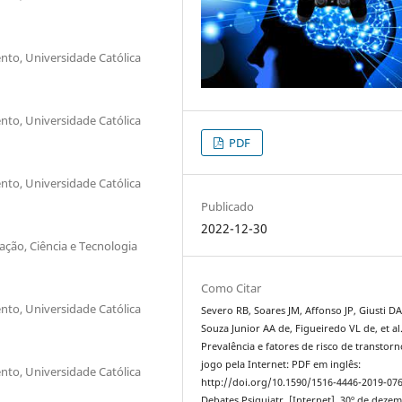
o, Universidade Católica
o, Universidade Católica
PDF
o, Universidade Católica
Publicado
2022-12-30
ação, Ciência e Tecnologia
Como Citar
o, Universidade Católica
Severo RB, Soares JM, Affonso JP, Giusti DA
Souza Junior AA de, Figueiredo VL de, et al
Prevalência e fatores de risco de transtor
jogo pela Internet: PDF em inglês:
o, Universidade Católica
http://doi.org/10.1590/1516-4446-2019-076
Debates Psiquiatr. [Internet]. 30º de deze