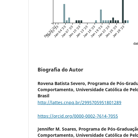
Dec 31 '22
Jan 01 '23
Jan 04 '23
Jan 07 '23
Jan 10 '23
Jan 13 '23
Jan 16 '23
Jan 19 '23
Jan 22 '23
Jan 25 '23
Jan 28 '23
dai
Biografia do Autor
Rovena Batista Severo,
Programa de Pós-Grad
Comportamento, Universidade Católica de Pelot
Brasil
http://lattes.cnpq.br/2995705951801289
https://orcid.org/0000-0002-7614-7055
Jennifer M. Soares,
Programa de Pós-Graduaçã
Comportamento, Universidade Católica de Pelot