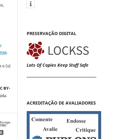
ro,
PRESERVAÇÃO DIGITAL
a
-
ense
.
Lots Of Copies Keep Stuff Safe
 o (s)
s
---------------------------------------------
C BY-
gida
ACREDITAÇÃO DE AVALIADORES
0