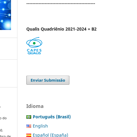
---------------------------------------------
Qualis Quadriênio 2021-2024 = B2
Enviar Submissão
Idioma
,
.
Português (Brasil)
no do
English
0.
Español (España)
mbro de