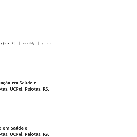
|
|
ly (first 30)
monthly
yearly
uação em Saúde e
as, UCPel, Pelotas, RS,
o em Saúde e
as, UCPel, Pelotas, RS,