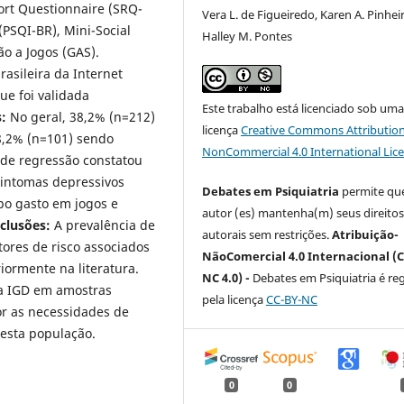
ort Questionnaire (SRQ-
Vera L. de Figueiredo, Karen A. Pinhei
(PSQI-BR), Mini-Social
Halley M. Pontes
ão a Jogos (GAS).
asileira da Internet
ue foi validada
Este trabalho está licenciado sob um
:
No geral, 38,2% (n=212)
licença
Creative Commons Attribution
8,2% (n=101) sendo
NonCommercial 4.0 International Lic
e de regressão constatou
sintomas depressivos
Debates em Psiquiatria
permite que
po gasto em jogos e
autor (es) mantenha(m) seus direito
clusões:
A prevalência de
autorais sem restrições.
Atribuição-
tores de risco associados
NãoComercial 4.0 Internacional (C
iormente na literatura.
NC 4.0) -
Debates em Psiquiatria é re
da IGD em amostras
pela licença
CC-BY-NC
or as necessidades de
esta população.
0
0