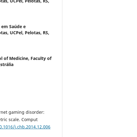
as, UCPel, Pelotas, RS,
 em Saúde e
as, UCPel, Pelotas, RS,
l of Medicine, Faculty of
strália
rnet gaming disorder:
tric scale. Comput
10.1016/j.chb.2014.12.006