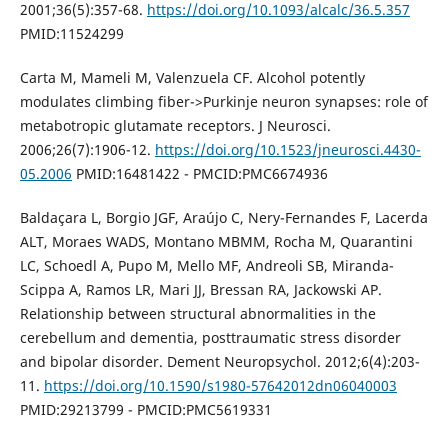
2001;36(5):357-68.
https://doi.org/10.1093/alcalc/36.5.357
PMID:11524299
Carta M, Mameli M, Valenzuela CF. Alcohol potently
modulates climbing fiber->Purkinje neuron synapses: role of
metabotropic glutamate receptors. J Neurosci.
2006;26(7):1906-12.
https://doi.org/10.1523/jneurosci.4430-
05.2006
PMID:16481422 - PMCID:PMC6674936
Baldaçara L, Borgio JGF, Araújo C, Nery-Fernandes F, Lacerda
ALT, Moraes WADS, Montano MBMM, Rocha M, Quarantini
LC, Schoedl A, Pupo M, Mello MF, Andreoli SB, Miranda-
Scippa A, Ramos LR, Mari JJ, Bressan RA, Jackowski AP.
Relationship between structural abnormalities in the
cerebellum and dementia, posttraumatic stress disorder
and bipolar disorder. Dement Neuropsychol. 2012;6(4):203-
11.
https://doi.org/10.1590/s1980-57642012dn06040003
PMID:29213799 - PMCID:PMC5619331