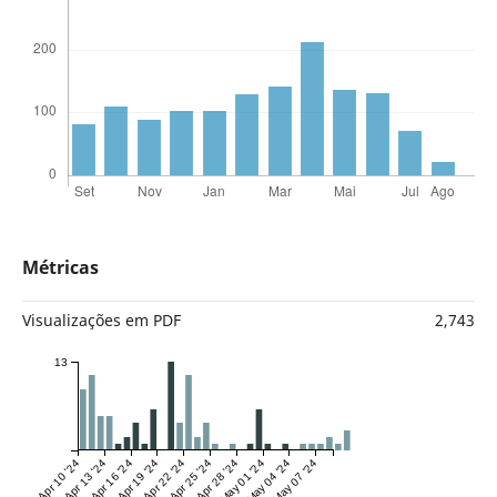
Métricas
Visualizações em PDF
2,743
13
Apr 10 '24
Apr 13 '24
Apr 16 '24
Apr 19 '24
Apr 22 '24
Apr 25 '24
Apr 28 '24
May 01 '24
May 04 '24
May 07 '24