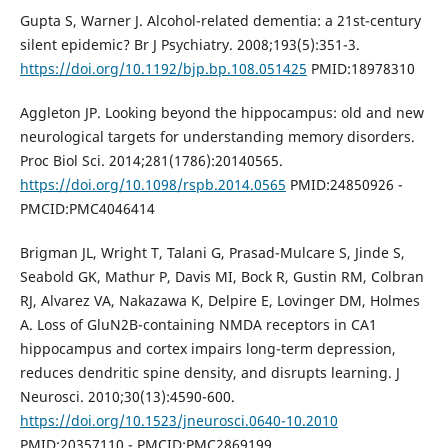
Gupta S, Warner J. Alcohol-related dementia: a 21st-century
silent epidemic? Br J Psychiatry. 2008;193(5):351-3.
https://doi.org/10.1192/bjp.bp.108.051425
PMID:18978310
Aggleton JP. Looking beyond the hippocampus: old and new
neurological targets for understanding memory disorders.
Proc Biol Sci. 2014;281(1786):20140565.
https://doi.org/10.1098/rspb.2014.0565
PMID:24850926 -
PMCID:PMC4046414
Brigman JL, Wright T, Talani G, Prasad-Mulcare S, Jinde S,
Seabold GK, Mathur P, Davis MI, Bock R, Gustin RM, Colbran
RJ, Alvarez VA, Nakazawa K, Delpire E, Lovinger DM, Holmes
A. Loss of GluN2B-containing NMDA receptors in CA1
hippocampus and cortex impairs long-term depression,
reduces dendritic spine density, and disrupts learning. J
Neurosci. 2010;30(13):4590-600.
https://doi.org/10.1523/jneurosci.0640-10.2010
PMID:20357110 - PMCID:PMC2869199