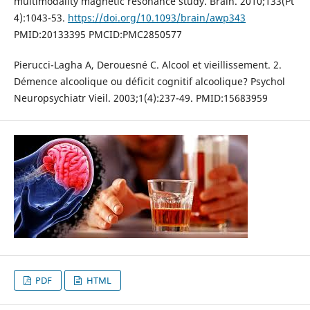
multimodality magnetic resonance study. Brain. 2010;133(Pt
4):1043-53.
https://doi.org/10.1093/brain/awp343
PMID:20133395 PMCID:PMC2850577
Pierucci-Lagha A, Derouesné C. Alcool et vieillissement. 2.
Démence alcoolique ou déficit cognitif alcoolique? Psychol
Neuropsychiatr Vieil. 2003;1(4):237-49. PMID:15683959
PDF
HTML