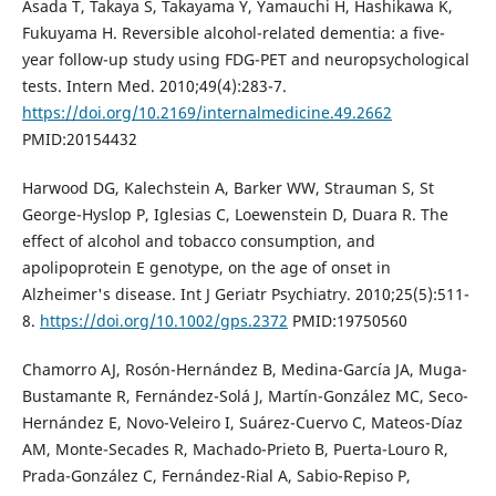
Asada T, Takaya S, Takayama Y, Yamauchi H, Hashikawa K,
Fukuyama H. Reversible alcohol-related dementia: a five-
year follow-up study using FDG-PET and neuropsychological
tests. Intern Med. 2010;49(4):283-7.
https://doi.org/10.2169/internalmedicine.49.2662
PMID:20154432
Harwood DG, Kalechstein A, Barker WW, Strauman S, St
George-Hyslop P, Iglesias C, Loewenstein D, Duara R. The
effect of alcohol and tobacco consumption, and
apolipoprotein E genotype, on the age of onset in
Alzheimer's disease. Int J Geriatr Psychiatry. 2010;25(5):511-
8.
https://doi.org/10.1002/gps.2372
PMID:19750560
Chamorro AJ, Rosón-Hernández B, Medina-García JA, Muga-
Bustamante R, Fernández-Solá J, Martín-González MC, Seco-
Hernández E, Novo-Veleiro I, Suárez-Cuervo C, Mateos-Díaz
AM, Monte-Secades R, Machado-Prieto B, Puerta-Louro R,
Prada-González C, Fernández-Rial A, Sabio-Repiso P,