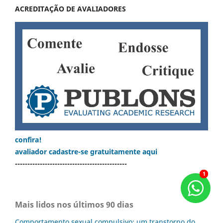
ACREDITAÇÃO DE AVALIADORES
confira!
avaliador cadastre-se gratuitamente aqui
---------------------------------------------
1
1
Mais lidos nos últimos 90 dias
Comportamento sexual compulsivo: um transtorno do