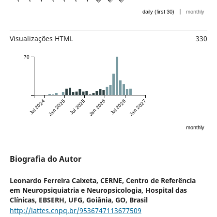
|
daily (first 30)
monthly
Visualizações HTML
330
70
Jul 2024
Jan 2025
Jul 2025
Jan 2026
Jul 2026
Jan 2027
monthly
Biografia do Autor
Leonardo Ferreira Caixeta,
CERNE, Centro de Referência
em Neuropsiquiatria e Neuropsicologia, Hospital das
Clínicas, EBSERH, UFG, Goiânia, GO, Brasil
http://lattes.cnpq.br/9536747113677509