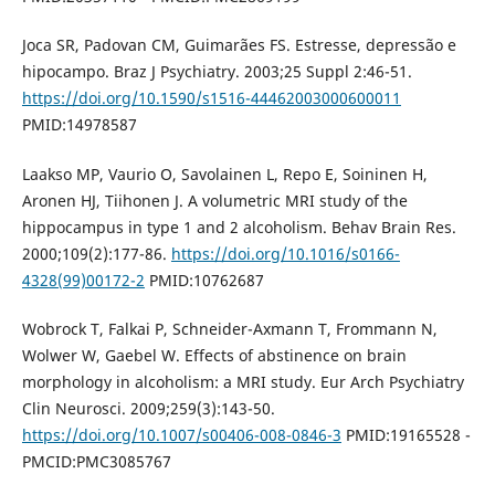
Joca SR, Padovan CM, Guimarães FS. Estresse, depressão e
hipocampo. Braz J Psychiatry. 2003;25 Suppl 2:46-51.
https://doi.org/10.1590/s1516-44462003000600011
PMID:14978587
Laakso MP, Vaurio O, Savolainen L, Repo E, Soininen H,
Aronen HJ, Tiihonen J. A volumetric MRI study of the
hippocampus in type 1 and 2 alcoholism. Behav Brain Res.
2000;109(2):177-86.
https://doi.org/10.1016/s0166-
4328(99)00172-2
PMID:10762687
Wobrock T, Falkai P, Schneider-Axmann T, Frommann N,
Wolwer W, Gaebel W. Effects of abstinence on brain
morphology in alcoholism: a MRI study. Eur Arch Psychiatry
Clin Neurosci. 2009;259(3):143-50.
https://doi.org/10.1007/s00406-008-0846-3
PMID:19165528 -
PMCID:PMC3085767