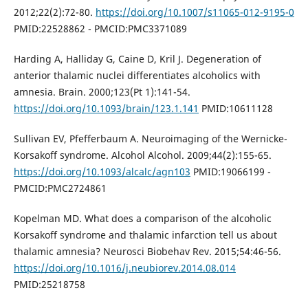
2012;22(2):72-80.
https://doi.org/10.1007/s11065-012-9195-0
PMID:22528862 - PMCID:PMC3371089
Harding A, Halliday G, Caine D, Kril J. Degeneration of
anterior thalamic nuclei differentiates alcoholics with
amnesia. Brain. 2000;123(Pt 1):141-54.
https://doi.org/10.1093/brain/123.1.141
PMID:10611128
Sullivan EV, Pfefferbaum A. Neuroimaging of the Wernicke-
Korsakoff syndrome. Alcohol Alcohol. 2009;44(2):155-65.
https://doi.org/10.1093/alcalc/agn103
PMID:19066199 -
PMCID:PMC2724861
Kopelman MD. What does a comparison of the alcoholic
Korsakoff syndrome and thalamic infarction tell us about
thalamic amnesia? Neurosci Biobehav Rev. 2015;54:46-56.
https://doi.org/10.1016/j.neubiorev.2014.08.014
PMID:25218758