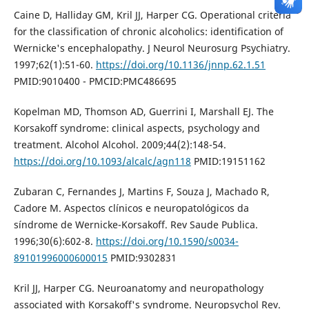
Caine D, Halliday GM, Kril JJ, Harper CG. Operational criteria
for the classification of chronic alcoholics: identification of
Wernicke's encephalopathy. J Neurol Neurosurg Psychiatry.
1997;62(1):51-60.
https://doi.org/10.1136/jnnp.62.1.51
PMID:9010400 - PMCID:PMC486695
Kopelman MD, Thomson AD, Guerrini I, Marshall EJ. The
Korsakoff syndrome: clinical aspects, psychology and
treatment. Alcohol Alcohol. 2009;44(2):148-54.
https://doi.org/10.1093/alcalc/agn118
PMID:19151162
Zubaran C, Fernandes J, Martins F, Souza J, Machado R,
Cadore M. Aspectos clínicos e neuropatológicos da
síndrome de Wernicke-Korsakoff. Rev Saude Publica.
1996;30(6):602-8.
https://doi.org/10.1590/s0034-
89101996000600015
PMID:9302831
Kril JJ, Harper CG. Neuroanatomy and neuropathology
associated with Korsakoff's syndrome. Neuropsychol Rev.