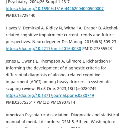
J Psychiatry. 2004;26 Suppl 1:23-7.
https://doi.org/10.1590/s1516-44462004000500007
PMID:15729440
Hayes V, Demirkol A, Ridley N, Withall A, Draper B. Alcohol-
related cognitive impairment: current trends and future
perspectives. Neurodegener Dis Manag. 2016;6(6):509-23.
https://doi.org/10.2217/nmt-2016-0030
PMID:27855543
Jones L, Owens L, Thompson A, Gilmore I, Richardson P.
Informing the development of diagnostic criteria for
differential diagnosis of alcohol-related cognitive
impairment (ARCI) among heavy drinkers: a systematic
scoping review. PLoS One. 2023;18(2):e0280749.
https://doi.org/10.1371/journal.pone.0280749
PMID:36753517 PMCID:PMC9907814
American Psychiatric Association. Diagnostic and statistical
manual of mental disorders: DSM-5. 5th ed. Washington: