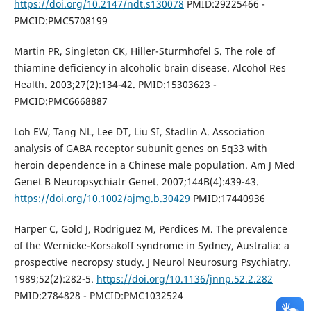
https://doi.org/10.2147/ndt.s130078
PMID:29225466 -
PMCID:PMC5708199
Martin PR, Singleton CK, Hiller-Sturmhofel S. The role of
thiamine deficiency in alcoholic brain disease. Alcohol Res
Health. 2003;27(2):134-42. PMID:15303623 -
PMCID:PMC6668887
Loh EW, Tang NL, Lee DT, Liu SI, Stadlin A. Association
analysis of GABA receptor subunit genes on 5q33 with
heroin dependence in a Chinese male population. Am J Med
Genet B Neuropsychiatr Genet. 2007;144B(4):439-43.
https://doi.org/10.1002/ajmg.b.30429
PMID:17440936
Harper C, Gold J, Rodriguez M, Perdices M. The prevalence
of the Wernicke-Korsakoff syndrome in Sydney, Australia: a
prospective necropsy study. J Neurol Neurosurg Psychiatry.
1989;52(2):282-5.
https://doi.org/10.1136/jnnp.52.2.282
PMID:2784828 - PMCID:PMC1032524