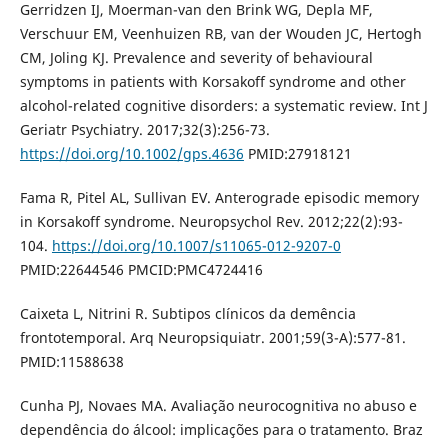
Gerridzen IJ, Moerman-van den Brink WG, Depla MF,
Verschuur EM, Veenhuizen RB, van der Wouden JC, Hertogh
CM, Joling KJ. Prevalence and severity of behavioural
symptoms in patients with Korsakoff syndrome and other
alcohol-related cognitive disorders: a systematic review. Int J
Geriatr Psychiatry. 2017;32(3):256-73.
https://doi.org/10.1002/gps.4636
PMID:27918121
Fama R, Pitel AL, Sullivan EV. Anterograde episodic memory
in Korsakoff syndrome. Neuropsychol Rev. 2012;22(2):93-
104.
https://doi.org/10.1007/s11065-012-9207-0
PMID:22644546 PMCID:PMC4724416
Caixeta L, Nitrini R. Subtipos clínicos da demência
frontotemporal. Arq Neuropsiquiatr. 2001;59(3-A):577-81.
PMID:11588638
Cunha PJ, Novaes MA. Avaliação neurocognitiva no abuso e
dependência do álcool: implicações para o tratamento. Braz