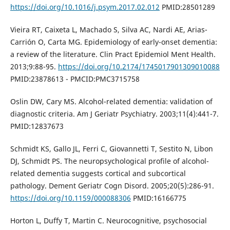
https://doi.org/10.1016/j.psym.2017.02.012
PMID:28501289
Vieira RT, Caixeta L, Machado S, Silva AC, Nardi AE, Arias-
Carrión O, Carta MG. Epidemiology of early-onset dementia:
a review of the literature. Clin Pract Epidemiol Ment Health.
2013;9:88-95.
https://doi.org/10.2174/1745017901309010088
PMID:23878613 - PMCID:PMC3715758
Oslin DW, Cary MS. Alcohol-related dementia: validation of
diagnostic criteria. Am J Geriatr Psychiatry. 2003;11(4):441-7.
PMID:12837673
Schmidt KS, Gallo JL, Ferri C, Giovannetti T, Sestito N, Libon
DJ, Schmidt PS. The neuropsychological profile of alcohol-
related dementia suggests cortical and subcortical
pathology. Dement Geriatr Cogn Disord. 2005;20(5):286-91.
https://doi.org/10.1159/000088306
PMID:16166775
Horton L, Duffy T, Martin C. Neurocognitive, psychosocial