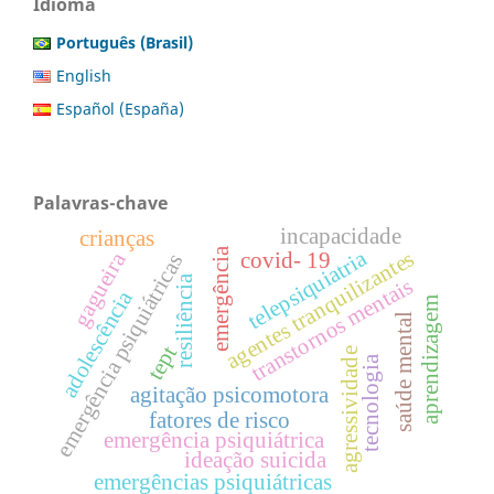
Idioma
Português (Brasil)
English
Español (España)
Palavras-chave
incapacidade
crianças
emergência
telepsiquiatria
agentes tranquilizantes
gagueira
covid- 19
emergência psiquiátricas
resiliência
transtornos mentais
adolescência
aprendizagem
saúde mental
tept
agressividade
tecnologia
agitação psicomotora
fatores de risco
emergência psiquiátrica
ideação suicida
emergências psiquiátricas