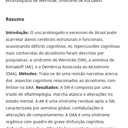
encefalopatia de Wernicke, sindrome de Korsakoff
Resumo
Introdução:
O uso prolongado e excessivo de álcool pode
acarretar danos cerebrais estruturais e funcionais,
ocasionando déficits cognitivos. As repercussões cognitivas
mais conhecidas do alcoolismo foram descritas por
psiquiatras: a síndrome de Wernicke (SW), a amnésia de
Korsakoff (AK), e a Demência Associada ao Alcoolismo
(DAA).
Métodos:
Trata-se de uma revisão narrativa acerca
dos aspectos cognitivos relacionados ao alcoolismo, com
ênfase na DAA.
Resultados:
A SW é composta por uma
tríade de oftalmoplegia, marcha atáxica e alterações no
estado mental. A AK é uma síndrome residual após a SW,
caracterizada por amnésia global, confabulações e
alterações de comportamento. A DAA é uma síndrome
orgânica com quadro de grave disfunção cognitiva,