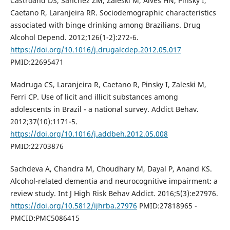
Castroand DS, Sanchez ZM, Zaleski M, Alves HN, Pinsky I,
Caetano R, Laranjeira RR. Sociodemographic characteristics
associated with binge drinking among Brazilians. Drug
Alcohol Depend. 2012;126(1-2):272-6.
https://doi.org/10.1016/j.drugalcdep.2012.05.017
PMID:22695471
Madruga CS, Laranjeira R, Caetano R, Pinsky I, Zaleski M,
Ferri CP. Use of licit and illicit substances among
adolescents in Brazil - a national survey. Addict Behav.
2012;37(10):1171-5.
https://doi.org/10.1016/j.addbeh.2012.05.008
PMID:22703876
Sachdeva A, Chandra M, Choudhary M, Dayal P, Anand KS.
Alcohol-related dementia and neurocognitive impairment: a
review study. Int J High Risk Behav Addict. 2016;5(3):e27976.
https://doi.org/10.5812/ijhrba.27976
PMID:27818965 -
PMCID:PMC5086415