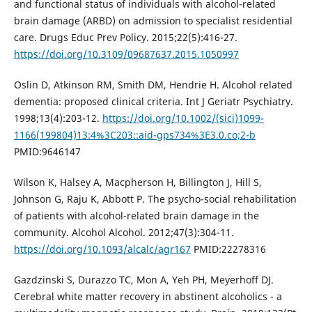
and functional status of individuals with alcohol-related
brain damage (ARBD) on admission to specialist residential
care. Drugs Educ Prev Policy. 2015;22(5):416-27.
https://doi.org/10.3109/09687637.2015.1050997
Oslin D, Atkinson RM, Smith DM, Hendrie H. Alcohol related
dementia: proposed clinical criteria. Int J Geriatr Psychiatry.
1998;13(4):203-12.
https://doi.org/10.1002/(sici)1099-
1166(199804)13:4%3C203::aid-gps734%3E3.0.co;2-b
PMID:9646147
Wilson K, Halsey A, Macpherson H, Billington J, Hill S,
Johnson G, Raju K, Abbott P. The psycho-social rehabilitation
of patients with alcohol-related brain damage in the
community. Alcohol Alcohol. 2012;47(3):304-11.
https://doi.org/10.1093/alcalc/agr167
PMID:22278316
Gazdzinski S, Durazzo TC, Mon A, Yeh PH, Meyerhoff DJ.
Cerebral white matter recovery in abstinent alcoholics - a