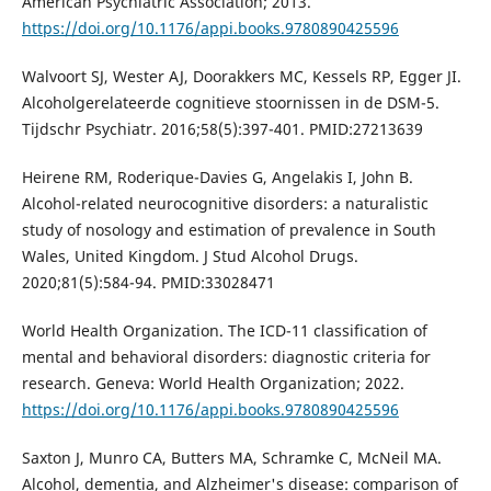
American Psychiatric Association; 2013.
https://doi.org/10.1176/appi.books.9780890425596
Walvoort SJ, Wester AJ, Doorakkers MC, Kessels RP, Egger JI.
Alcoholgerelateerde cognitieve stoornissen in de DSM-5.
Tijdschr Psychiatr. 2016;58(5):397-401. PMID:27213639
Heirene RM, Roderique-Davies G, Angelakis I, John B.
Alcohol-related neurocognitive disorders: a naturalistic
study of nosology and estimation of prevalence in South
Wales, United Kingdom. J Stud Alcohol Drugs.
2020;81(5):584-94. PMID:33028471
World Health Organization. The ICD-11 classification of
mental and behavioral disorders: diagnostic criteria for
research. Geneva: World Health Organization; 2022.
https://doi.org/10.1176/appi.books.9780890425596
Saxton J, Munro CA, Butters MA, Schramke C, McNeil MA.
Alcohol, dementia, and Alzheimer's disease: comparison of