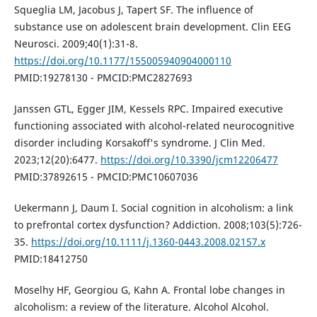
Squeglia LM, Jacobus J, Tapert SF. The influence of
substance use on adolescent brain development. Clin EEG
Neurosci. 2009;40(1):31-8.
https://doi.org/10.1177/155005940904000110
PMID:19278130 - PMCID:PMC2827693
Janssen GTL, Egger JIM, Kessels RPC. Impaired executive
functioning associated with alcohol-related neurocognitive
disorder including Korsakoff's syndrome. J Clin Med.
2023;12(20):6477.
https://doi.org/10.3390/jcm12206477
PMID:37892615 - PMCID:PMC10607036
Uekermann J, Daum I. Social cognition in alcoholism: a link
to prefrontal cortex dysfunction? Addiction. 2008;103(5):726-
35.
https://doi.org/10.1111/j.1360-0443.2008.02157.x
PMID:18412750
Moselhy HF, Georgiou G, Kahn A. Frontal lobe changes in
alcoholism: a review of the literature. Alcohol Alcohol.