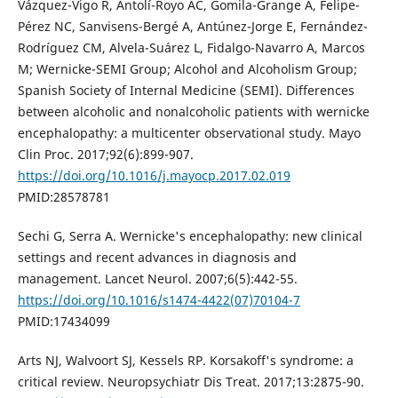
Vázquez-Vigo R, Antolí-Royo AC, Gomila-Grange A, Felipe-
Pérez NC, Sanvisens-Bergé A, Antúnez-Jorge E, Fernández-
Rodríguez CM, Alvela-Suárez L, Fidalgo-Navarro A, Marcos
M; Wernicke-SEMI Group; Alcohol and Alcoholism Group;
Spanish Society of Internal Medicine (SEMI). Differences
between alcoholic and nonalcoholic patients with wernicke
encephalopathy: a multicenter observational study. Mayo
Clin Proc. 2017;92(6):899-907.
https://doi.org/10.1016/j.mayocp.2017.02.019
PMID:28578781
Sechi G, Serra A. Wernicke's encephalopathy: new clinical
settings and recent advances in diagnosis and
management. Lancet Neurol. 2007;6(5):442-55.
https://doi.org/10.1016/s1474-4422(07)70104-7
PMID:17434099
Arts NJ, Walvoort SJ, Kessels RP. Korsakoff's syndrome: a
critical review. Neuropsychiatr Dis Treat. 2017;13:2875-90.