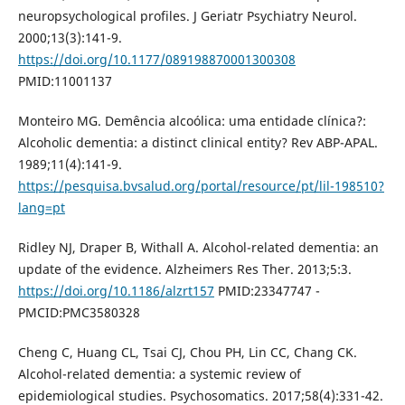
neuropsychological profiles. J Geriatr Psychiatry Neurol.
2000;13(3):141-9.
https://doi.org/10.1177/089198870001300308
PMID:11001137
Monteiro MG. Demência alcoólica: uma entidade clínica?:
Alcoholic dementia: a distinct clinical entity? Rev ABP-APAL.
1989;11(4):141-9.
https://pesquisa.bvsalud.org/portal/resource/pt/lil-198510?
lang=pt
Ridley NJ, Draper B, Withall A. Alcohol-related dementia: an
update of the evidence. Alzheimers Res Ther. 2013;5:3.
https://doi.org/10.1186/alzrt157
PMID:23347747 -
PMCID:PMC3580328
Cheng C, Huang CL, Tsai CJ, Chou PH, Lin CC, Chang CK.
Alcohol-related dementia: a systemic review of
epidemiological studies. Psychosomatics. 2017;58(4):331-42.